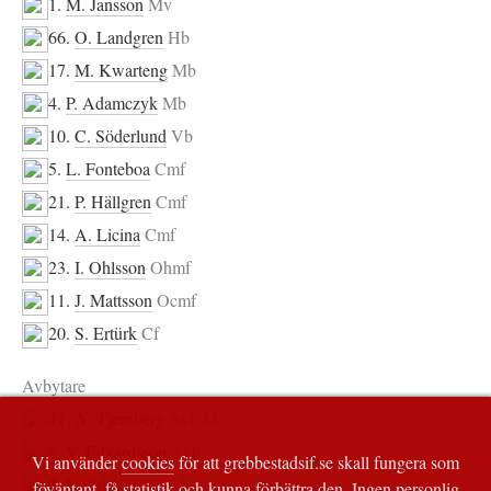
1.
M. Jansson
Mv
66.
O. Landgren
Hb
17.
M. Kwarteng
Mb
4.
P. Adamczyk
Mb
10.
C. Söderlund
Vb
5.
L. Fonteboa
Cmf
21.
P. Hällgren
Cmf
14.
A. Licina
Cmf
23.
I. Ohlsson
Ohmf
11.
J. Mattsson
Ocmf
20.
S. Ertürk
Cf
Avbytare
41.
A. Tjernberg
Avb Mv
8.
V. Edvardsson
Avb
Vi använder
cookies
för att grebbestadsif.se skall fungera som
7.
F. Oskarsson
Avb
föväntant, få statistik och kunna förbättra den. Ingen personlig