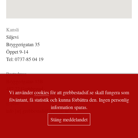
Kansli
Siljevi
Bryggerigatan 35
Öppet 9-14
Tel: 0737-85 04 19
Postadress
Bryggerigatan 15B
457 72 Grebbestad
Vi använder
cookies
för att grebbestadsif.se skall fungera som
föväntant, få statistik och kunna förbättra den. Ingen personlig
E-post
information sparas.
info [at] grebbestadsif [punkt] se
Stäng meddelandet