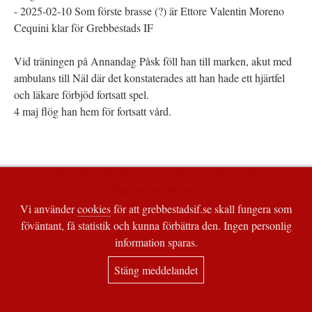
- 2025-02-10 Som förste brasse (?) är Ettore Valentin Moreno
Cequini klar för Grebbestads IF
Vid träningen på Annandag Påsk föll han till marken, akut med
ambulans till Näl där det konstaterades att han hade ett hjärtfel
och läkare förbjöd fortsatt spel.
4 maj flög han hem för fortsatt vård.
Är detta du? Vill du att någon ändras eller tas bort?
Tala om det för oss!
Vi använder
cookies
för att grebbestadsif.se skall fungera som
föväntant, få statistik och kunna förbättra den. Ingen personlig
information sparas.
Stäng meddelandet