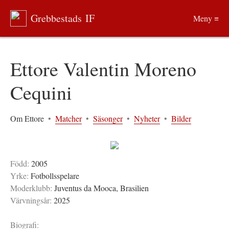
Grebbestads IF
Meny ≡
Ettore Valentin Moreno
Cequini
Om Ettore
•
Matcher
•
Säsonger
•
Nyheter
•
Bilder
Född:
2005
Yrke:
Fotbollsspelare
Moderklubb:
Juventus da Mooca, Brasilien
Värvningsår:
2025
Biografi: