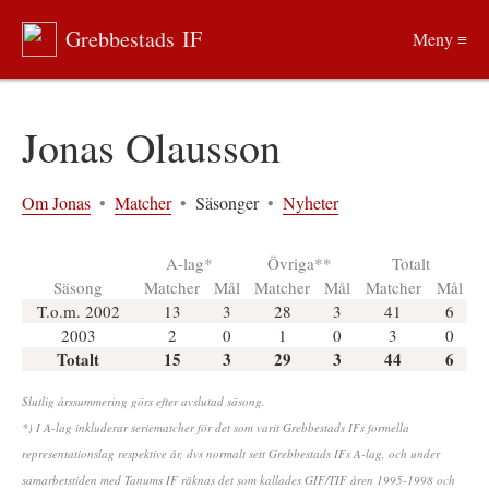
Grebbestads IF
Meny ≡
Jonas Olausson
Om Jonas
•
Matcher
•
Säsonger
•
Nyheter
A-lag*
Övriga**
Totalt
Säsong
Matcher
Mål
Matcher
Mål
Matcher
Mål
T.o.m. 2002
13
3
28
3
41
6
2003
2
0
1
0
3
0
Totalt
15
3
29
3
44
6
Slutlig årssummering görs efter avslutad säsong.
*) I A-lag inkluderar seriematcher för det som varit Grebbestads IFs formella
representationslag respektive år, dvs normalt sett Grebbestads IFs A-lag, och under
samarbetstiden med Tanums IF räknas det som kallades GIF/TIF åren 1995-1998 och