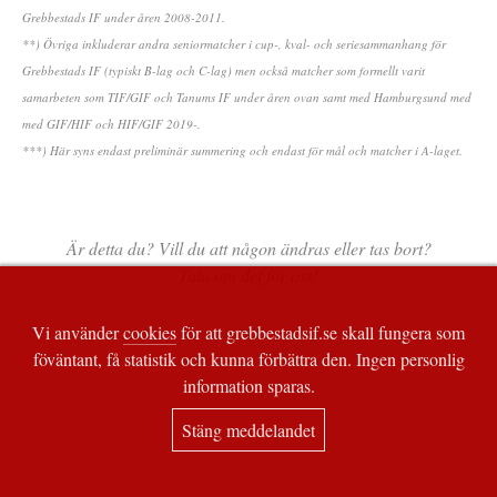
Grebbestads IF under åren 2008-2011.
**) Övriga inkluderar andra seniormatcher i cup-, kval- och seriesammanhang för
Grebbestads IF (typiskt B-lag och C-lag) men också matcher som formellt varit
samarbeten som TIF/GIF och Tanums IF under åren ovan samt med Hamburgsund med
med GIF/HIF och HIF/GIF 2019-.
***) Här syns endast preliminär summering och endast för mål och matcher i A-laget.
Är detta du? Vill du att någon ändras eller tas bort?
Tala om det för oss!
Vi använder
cookies
för att grebbestadsif.se skall fungera som
föväntant, få statistik och kunna förbättra den. Ingen personlig
information sparas.
Stäng meddelandet