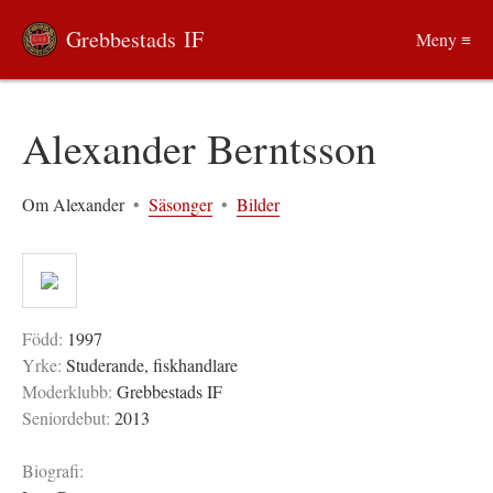
Grebbestads IF
Meny ≡
Alexander Berntsson
Om Alexander
•
Säsonger
•
Bilder
Född:
1997
Yrke:
Studerande, fiskhandlare
Moderklubb:
Grebbestads IF
Seniordebut:
2013
Biografi: