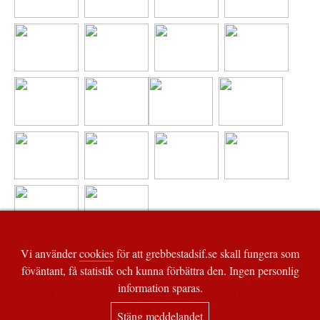
Vi använder
cookies
för att grebbestadsif.se skall fungera som
föväntant, få statistik och kunna förbättra den. Ingen personlig
information sparas.
Är detta du? Vill du att någon ändras eller tas bort?
Tala om det för oss!
Stäng meddelandet