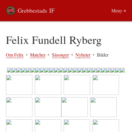
Grebbestads IF
Meny ≡
Felix Fundell Ryberg
Om Felix
•
Matcher
•
Säsonger
•
Nyheter
•
Bilder