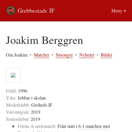
Grebbestads IF
Meny ≡
Joakim Berggren
Om Joakim
•
Matcher
•
Säsonger
•
Nyheter
•
Bilder
Född:
1996
Yrke:
Jobbar i skolan
Moderklubb:
Groheds IF
Värvningsår:
2019
Seniordebut:
2019
Första A-seriematch:
Från start i
6-1-matchen mot