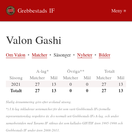
Grebbestads IF
Meny ≡
Valon Gashi
Om Valon
•
Matcher
•
Säsonger
•
Nyheter
•
Bilder
A-lag*
Övriga**
Totalt
Säsong
Matcher
Mål
Matcher
Mål
Matcher
Mål
2021
27
13
0
0
27
13
Totalt
27
13
0
0
27
13
Slutlig årssummering görs efter avslutad säsong.
*) I A-lag inkluderar seriematcher för det som varit Grebbestads IFs formella
representationslag respektive år, dvs normalt sett Grebbestads IFs A-lag, och under
samarbetstiden med Tanums IF räknas det som kallades GIF/TIF åren 1995-1998 och
Grebbestads IF under åren 2008-2011.