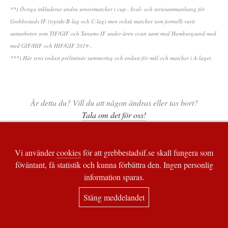
**) Övriga inkluderar andra seniormatcher i cup-, kval- och seriesammanhang för
Grebbestads IF (typiskt B-lag och C-lag) men också matcher som formellt varit
samarbeten som TIF/GIF och Tanums IF under åren ovan samt med Hamburgsund med
med GIF/HIF och HIF/GIF 2019-.
***) Här syns endast preliminär summering och endast för mål och matcher i A-laget.
Är detta du? Vill du att någon ändras eller tas bort?
Tala om det för oss!
Vi använder
cookies
för att grebbestadsif.se skall fungera som
föväntant, få statistik och kunna förbättra den. Ingen personlig
information sparas.
Stäng meddelandet