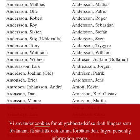
Andersson, Mathias
Andersson, Mattias
Andersson, Olle
Andersson, Patric
Andersson, Robert
Andersson, Roger
Andersson, Roy
Andersson, Sebastian
Andersson, Sixten
Andersson, Stefan
Andersson, Stig (Uddevalla)
Andersson, Sven
Andersson, Tony
Andersson, Tryggve
Andersson, Watthana
Andersson, William
Andersson, Willner
Andrésen, Joakim (Bullaren)
Andreasson, Erik
Andreasson, Jörgen
Andrésen, Joakim (Gtd)
Andrésen, Patrik
Antonsen, Erica
Antonsson, Jens
Antropow Johansson, André
Arnott, Kevin
Aronsson, Dan
Aronsson, Karl-Gustav
Aronsson, Manne
Aronsson, Martin
Aronsson, Rune
Arthur, Viktor
Arvenberg, Sara
Arvidsson, Gösta
Arvidsson, Stanley
Ashairi, Naweed Amin
Vi använder
cookies
för att grebbestadsif.se skall fungera som
Aslan, Nuri
Augustin, Bertil
föväntant, få statistik och kunna förbättra den. Ingen personlig
Augustsson, Dennis
Axelsson, Jörgen
information sparas.