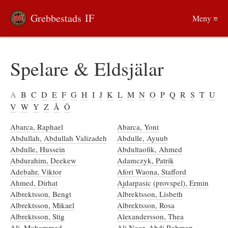
Grebbestads IF
Meny ≡
Spelare & Eldsjälar
A
B
C
D
E
F
G
H
I
J
K
L
M
N
O
P
Q
R
S
T
U
V
W
Y
Z
Å
Ö
Abarca, Raphael
Abarca, Yoni
Abdullah, Abdullah Valizadeh
Abdulle, Ayuub
Abdulle, Hussein
Abdultaofik, Ahmed
Abdurahim, Deekew
Adamczyk, Patrik
Adebahr, Viktor
Afori Waona, Stafford
Ahmed, Dirhat
Ajdarpasic (provspel), Ermin
Albrektsson, Bengt
Albrektsson, Lisbeth
Albrektsson, Mikael
Albrektsson, Rosa
Albrektsson, Stig
Alexandersson, Thea
Ali, Mohammed
Ali Noor, Abdi Rahman