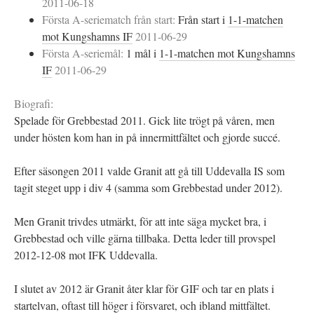
2011-06-18
Första A-seriematch från start:
Från start i
1-1-matchen
mot Kungshamns IF
2011-06-29
Första A-seriemål:
1 mål i
1-1-matchen mot Kungshamns
IF
2011-06-29
Biografi:
Spelade för Grebbestad 2011. Gick lite trögt på våren, men
under hösten kom han in på innermittfältet och gjorde succé.
Efter säsongen 2011 valde Granit att gå till Uddevalla IS som
tagit steget upp i div 4 (samma som Grebbestad under 2012).
Men Granit trivdes utmärkt, för att inte säga mycket bra, i
Grebbestad och ville gärna tillbaka. Detta leder till provspel
2012-12-08 mot IFK Uddevalla.
I slutet av 2012 är Granit åter klar för GIF och tar en plats i
startelvan, oftast till höger i försvaret, och ibland mittfältet.