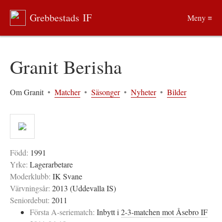
Grebbestads IF
Meny ≡
Granit Berisha
Om Granit
•
Matcher
•
Säsonger
•
Nyheter
•
Bilder
Född:
1991
Yrke:
Lagerarbetare
Moderklubb:
IK Svane
Värvningsår:
2013 (Uddevalla IS)
Seniordebut:
2011
Första A-seriematch:
Inbytt i
2-3-matchen mot Åsebro IF