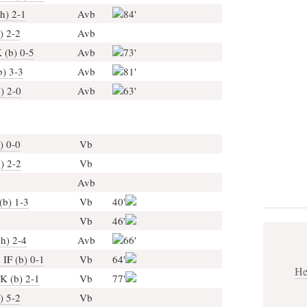
h) 2-1
Avb
84'
) 2-2
Avb
 (b) 0-5
Avb
73'
b) 3-3
Avb
81'
) 2-0
Avb
63'
) 0-0
Vb
) 2-2
Vb
Avb
(b) 1-3
Vb
40'
Vb
46'
h) 2-4
Avb
66'
IF (b) 0-1
Vb
64'
He
K (b) 2-1
Vb
77'
) 5-2
Vb