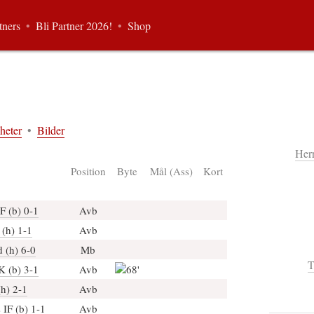
tners
•
Bli Partner 2026!
•
Shop
heter
•
Bilder
Her
Position
Byte
Mål (Ass)
Kort
F (b) 0-1
Avb
(h) 1-1
Avb
 (h) 6-0
Mb
T
K (b) 3-1
Avb
68'
h) 2-1
Avb
IF (b) 1-1
Avb