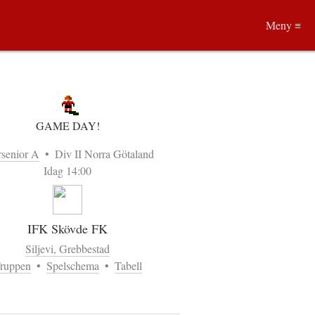
Meny ≡
GAME DAY!
rsenior A
•
Div II Norra Götaland
Idag 14:00
IFK Skövde FK
Siljevi, Grebbestad
ruppen
•
Spelschema
•
Tabell