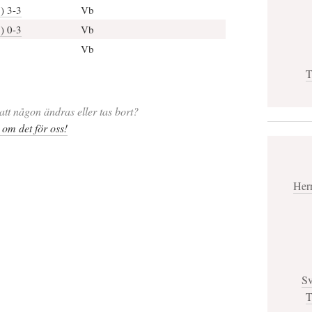
) 3-3
Vb
b) 0-3
Vb
Vb
T
att någon ändras eller tas bort?
 om det för oss!
Her
Sv
T