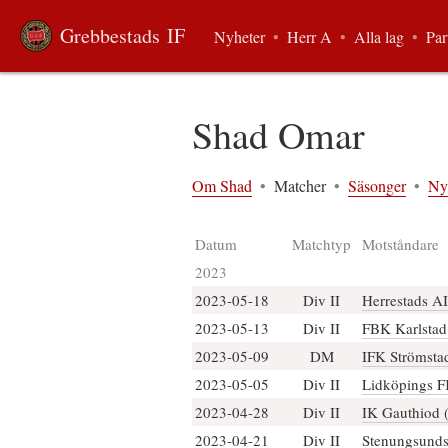
Grebbestads IF
Nyheter
•
Herr A
•
Alla lag
•
Par
Shad Omar
Om Shad
•
Matcher
•
Säsonger
•
Ny
Datum
Matchtyp
Motståndare
2023
2023-05-18
Div II
Herrestads AI
2023-05-13
Div II
FBK Karlstad 
2023-05-09
DM
IFK Strömstad
2023-05-05
Div II
Lidköpings F
2023-04-28
Div II
IK Gauthiod (
2023-04-21
Div II
Stenungsunds 