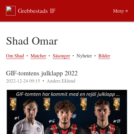
Grebbestads IF
Meny ≡
Shad Omar
Om Shad
•
Matcher
•
Säsonger
•
Nyheter
•
Bilder
GIF-tomtens julklapp 2022
2022-12-24 09:15
•
Anders Eklund