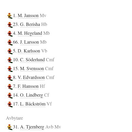
1.
M. Jansson
Mv
23.
G. Berisha
Hb
4.
M. Hegeland
Mb
66.
J. Larsson
Mb
5.
D. Karlsson
Vb
10.
C. Söderlund
Cmf
15.
M. Svensson
Cmf
8.
V. Edvardsson
Cmf
7.
F. Hansson
Hf
14.
O. Lindberg
Cf
17.
L. Bäckström
Vf
Avbytare
31.
A. Tjernberg
Avb Mv