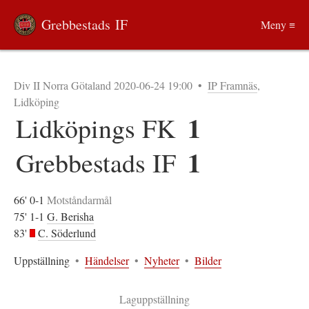
Grebbestads IF
Meny ≡
Div II Norra Götaland 2020-06-24 19:00
•
IP Framnäs
,
Lidköping
1
Lidköpings FK
1
Grebbestads IF
66' 0-1
Motståndarmål
75' 1-1
G. Berisha
83'
C. Söderlund
Uppställning
•
Händelser
•
Nyheter
•
Bilder
Laguppställning